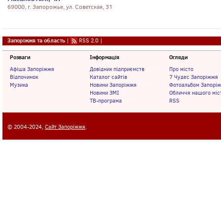
69000, г. Запорожье, ул. Советская, 31
Запоріжжя та область
|
RSS 2.0
|
Розваги
Інформація
Огляди
Афіша Запоріжжя
Довідник підприємств
Про місто
Відпочинок
Каталог сайтів
7 Чудес Запоріжжя
Музика
Новини Запоріжжя
Фотоальбом Запорі
Новини ЗМІ
Обличчя нашого міс
ТВ-програма
RSS
© 2004-2024,
Сайт Запоріжжя
.