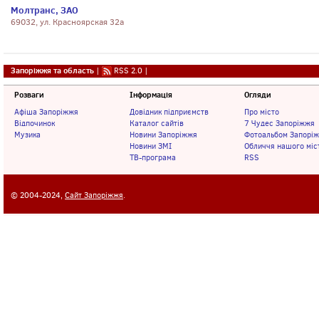
Молтранс, ЗАО
69032, ул. Красноярская 32а
Запоріжжя та область
|
RSS 2.0
|
Розваги
Інформація
Огляди
Афіша Запоріжжя
Довідник підприємств
Про місто
Відпочинок
Каталог сайтів
7 Чудес Запоріжжя
Музика
Новини Запоріжжя
Фотоальбом Запорі
Новини ЗМІ
Обличчя нашого міс
ТВ-програма
RSS
© 2004-2024,
Сайт Запоріжжя
.