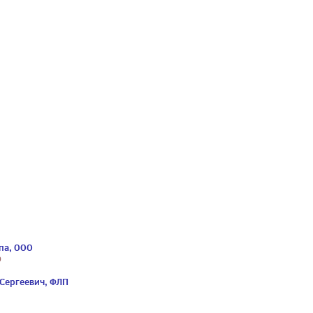
па, ООО
9
Сергеевич, ФЛП