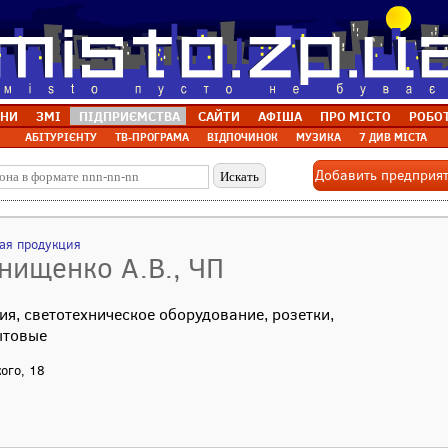
НИ
ЗМІ
ПІДПРИЄМСТВА
САЙТИ
АФІША
ПРО МІСТО
РОБО
АБІТУРІЄНТУ
ТВ-ПРОГРАМА
ВІДПОЧИНОК
МУЗИКА
7 ДИВ МІСТА
Добавить предприя
ая продукция
нищенко А.В., ЧП
я, светотехническое оборудование, розетки,
ытовые
кого, 18