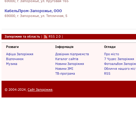
69000, г. Запорожье, ул. Круговая 165
КабельПром-Запорожье, ООО
69000, г. Запорожье, ул. Тепличная, 5
Запоріжжя та область
|
RSS 2.0
|
Розваги
Інформація
Огляди
Афіша Запоріжжя
Довідник підприємств
Про місто
Відпочинок
Каталог сайтів
7 Чудес Запоріжжя
Музика
Новини Запоріжжя
Фотоальбом Запорі
Новини ЗМІ
Обличчя нашого міс
ТВ-програма
RSS
© 2004-2024,
Сайт Запоріжжя
.