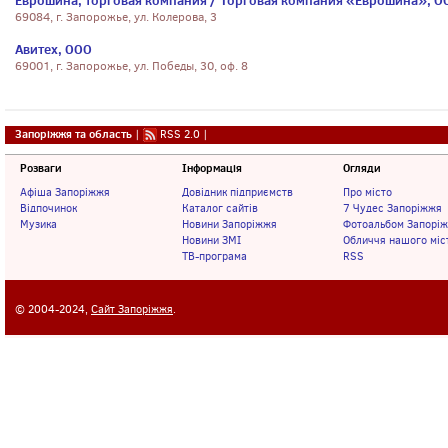
Еврошина, торговая компания / Торговая компания «Еврошина», О
69084, г. Запорожье, ул. Колерова, 3
Авитех, ООО
69001, г. Запорожье, ул. Победы, 30, оф. 8
Запоріжжя та область
|
RSS 2.0
|
Розваги
Інформація
Огляди
Афіша Запоріжжя
Довідник підприємств
Про місто
Відпочинок
Каталог сайтів
7 Чудес Запоріжжя
Музика
Новини Запоріжжя
Фотоальбом Запорі
Новини ЗМІ
Обличчя нашого міс
ТВ-програма
RSS
© 2004-2024,
Сайт Запоріжжя
.