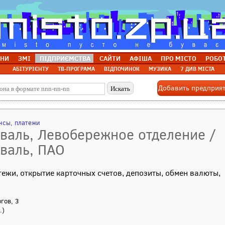
НИ
ЗМІ
ПІДПРИЄМСТВА
САЙТИ
АФІША
ПРО МІСТО
РОБО
АБІТУРІЄНТУ
ТВ-ПРОГРАМА
ВІДПОЧИНОК
МУЗИКА
7 ДИВ МІСТА
Добавить предприя
нсы, платежи
валь, Левобережное отделение /
валь, ПАО
ежи, открытие карточных счетов, депозиты, обмен валюты,
ргов, 3
.)