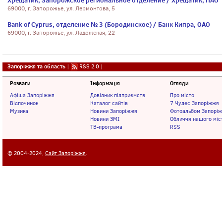
Хрещатик, Запорожское региональное отделение / Хрещатик, ПАО
69000, г. Запорожье, ул. Лермонтова, 5
Bank of Cyprus, отделение № 3 (Бородинское) / Банк Кипра, ОАО
69000, г. Запорожье, ул. Ладожская, 22
Запоріжжя та область
|
RSS 2.0
|
Розваги
Інформація
Огляди
Афіша Запоріжжя
Довідник підприємств
Про місто
Відпочинок
Каталог сайтів
7 Чудес Запоріжжя
Музика
Новини Запоріжжя
Фотоальбом Запорі
Новини ЗМІ
Обличчя нашого міс
ТВ-програма
RSS
© 2004-2024,
Сайт Запоріжжя
.