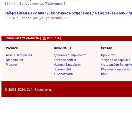
69114, г. Запорожье, ул. Гудыменко, 5
Райффайзен Банк Аваль, Хортицкое отделение / Райффайзен Банк А
69114, г. Запорожье, ул. Гудыменко, 15
Запоріжжя та область
|
RSS 2.0
|
Розваги
Інформація
Огляди
Афіша Запоріжжя
Довідник підприємств
Про місто
Відпочинок
Каталог сайтів
7 Чудес Запоріжжя
Музика
Новини Запоріжжя
Фотоальбом Запорі
Новини ЗМІ
Обличчя нашого міс
ТВ-програма
RSS
© 2004-2024,
Сайт Запоріжжя
.