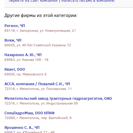
перейти на сайт компании
|
написать письмо в компанию
Другие фирмы из этой категории:
Регион, ЧП
69118, г. Запорожье, ул. Новокузнецкая, 21
Вояж, ЧП
69035, ул. 40 Лет Советской Украины 72
Назаренко А. Ю., ЧП
69063, ул. Кирова 109 - 18
Квант, ООО
69035, пр. Маяковского 5
АССА, компания / Повалий С.Н., ЧП
72318, г. Мелитополь, ул. Пионерская, 11
Мелитопольский завод тракторных гидроагрегатов, ОАО
72316, г. Мелитополь, ул. Индустриальная 59
СпецГидроМаш, ООО НПКФ
72000, г. Мелитополь, пер. Балтийский, 9
Ярошенко С. А., ЧП
69067, пр. Юбилейный 27 - 48