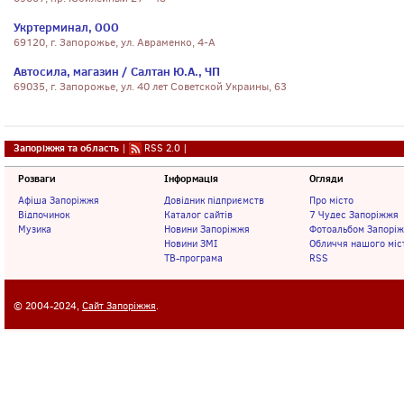
Укртерминал, ООО
69120, г. Запорожье, ул. Авраменко, 4-А
Автосила, магазин / Салтан Ю.А., ЧП
69035, г. Запорожье, ул. 40 лет Советской Украины, 63
Запоріжжя та область
|
RSS 2.0
|
Розваги
Інформація
Огляди
Афіша Запоріжжя
Довідник підприємств
Про місто
Відпочинок
Каталог сайтів
7 Чудес Запоріжжя
Музика
Новини Запоріжжя
Фотоальбом Запорі
Новини ЗМІ
Обличчя нашого міс
ТВ-програма
RSS
© 2004-2024,
Сайт Запоріжжя
.