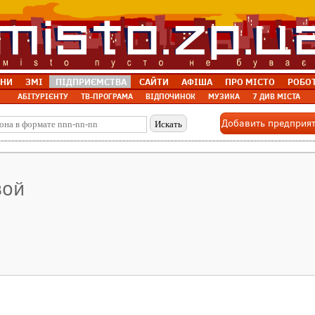
НИ
ЗМІ
ПІДПРИЄМСТВА
САЙТИ
АФІША
ПРО МІСТО
РОБО
АБІТУРІЄНТУ
ТВ-ПРОГРАМА
ВІДПОЧИНОК
МУЗИКА
7 ДИВ МІСТА
Добавить предприя
вой