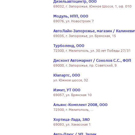
Дизельавтоцентр, ООО
69032, г. Запорожье, Южное Шоссе, 1, оф. 010
Модуль, НПП, ООО
69076, ул. Новостроек 7
АвтоЛайн-Запорожье, магазин / Калиневич
69035, г. Запорожье, ул. Брянская, 15
Турболенд, ООО
72300, г. Мелитополь, ул. 30 лет Победы 27/31
Дисконт Автомаркет / Соколов С.С., ФОП
69000, г. Запорожье, пр. Советский, 9
Юапартс, ООО
ул. Южное шоссе, 32
Измит, УТ ООО
69057, ул. Брянская 10
Альянс-Комплект 2008, ООО
72300, г. Мелитополь, ...
Хортица-Лада, ЗАО
69093, ул. Хакасская 1
Авто-Плюс / ЧП. Зедек