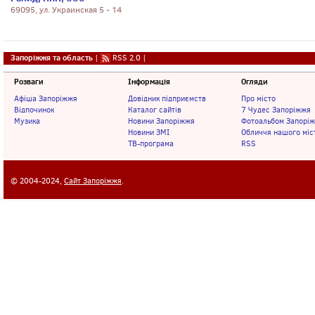
69095, ул. Украинская 5 - 14
Запоріжжя та область
|
RSS 2.0
|
Розваги
Інформація
Огляди
Афіша Запоріжжя
Довідник підприємств
Про місто
Відпочинок
Каталог сайтів
7 Чудес Запоріжжя
Музика
Новини Запоріжжя
Фотоальбом Запорі
Новини ЗМІ
Обличчя нашого міс
ТВ-програма
RSS
© 2004-2024,
Сайт Запоріжжя
.