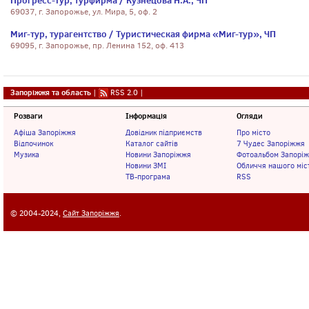
Прогресс-Тур, турфирма / Кузнецова Н.А., ЧП
69037, г. Запорожье, ул. Мира, 5, оф. 2
Миг-тур, турагентство / Туристическая фирма «Миг-тур», ЧП
69095, г. Запорожье, пр. Ленина 152, оф. 413
Запоріжжя та область
|
RSS 2.0
|
Розваги
Інформація
Огляди
Афіша Запоріжжя
Довідник підприємств
Про місто
Відпочинок
Каталог сайтів
7 Чудес Запоріжжя
Музика
Новини Запоріжжя
Фотоальбом Запорі
Новини ЗМІ
Обличчя нашого міс
ТВ-програма
RSS
© 2004-2024,
Сайт Запоріжжя
.