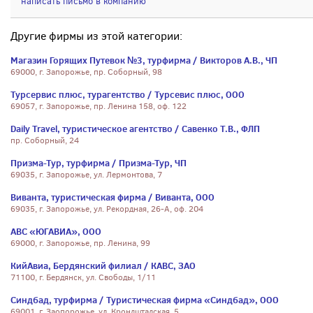
написать письмо в компанию
Другие фирмы из этой категории:
Магазин Горящих Путевок №3, турфирма / Викторов А.В., ЧП
69000, г. Запорожье, пр. Соборный, 98
Турсервис плюс, турагентство / Турсевис плюс, ООО
69057, г. Запорожье, пр. Ленина 158, оф. 122
Daily Travel, туристическое агентство / Савенко Т.В., ФЛП
пр. Соборный, 24
Призма-Тур, турфирма / Призма-Тур, ЧП
69035, г. Запорожье, ул. Лермонтова, 7
Виванта, туристическая фирма / Виванта, ООО
69035, г. Запорожье, ул. Рекордная, 26-А, оф. 204
АВС «ЮГАВИА», ООО
69000, г. Запорожье, пр. Ленина, 99
КийАвиа, Бердянский филиал / КАВС, ЗАО
71100, г. Бердянск, ул. Свободы, 1/11
Синдбад, турфирма / Туристическая фирма «Синдбад», ООО
69001, г. Заопорожье, ул. Крондштадская, 5