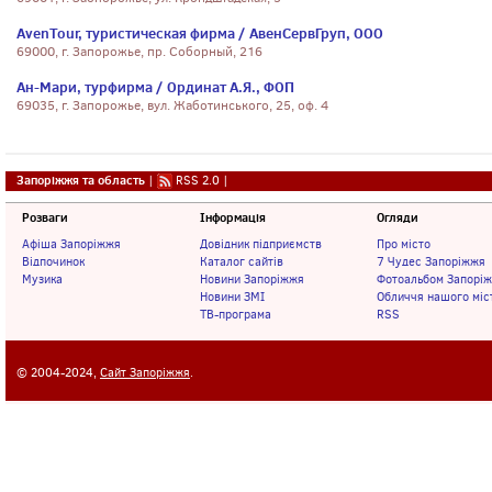
AvenTour, туристическая фирма / АвенСервГруп, ООО
69000, г. Запорожье, пр. Соборный, 216
Ан-Мари, турфирма / Ординат А.Я., ФОП
69035, г. Запорожье, вул. Жаботинського, 25, оф. 4
Запоріжжя та область
|
RSS 2.0
|
Розваги
Інформація
Огляди
Афіша Запоріжжя
Довідник підприємств
Про місто
Відпочинок
Каталог сайтів
7 Чудес Запоріжжя
Музика
Новини Запоріжжя
Фотоальбом Запорі
Новини ЗМІ
Обличчя нашого міс
ТВ-програма
RSS
© 2004-2024,
Сайт Запоріжжя
.