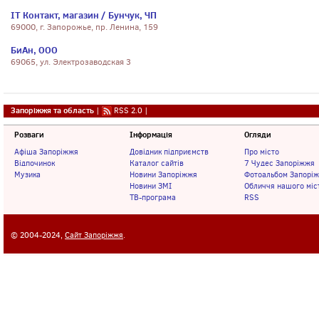
IT Контакт, магазин / Бунчук, ЧП
69000, г. Запорожье, пр. Ленина, 159
БиАн, ООО
69065, ул. Электрозаводская 3
Запоріжжя та область
|
RSS 2.0
|
Розваги
Інформація
Огляди
Афіша Запоріжжя
Довідник підприємств
Про місто
Відпочинок
Каталог сайтів
7 Чудес Запоріжжя
Музика
Новини Запоріжжя
Фотоальбом Запорі
Новини ЗМІ
Обличчя нашого міс
ТВ-програма
RSS
© 2004-2024,
Сайт Запоріжжя
.