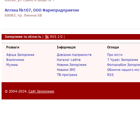
69096, ул. Сакко и Внцетти 1
Аптека №107, ООО Фармпредприятие
69063, пр. Ленина 58
Запоріжжя та область
|
RSS 2.0
|
Розваги
Інформація
Огляди
Афіша Запоріжжя
Довідник підприємств
Про місто
Відпочинок
Каталог сайтів
7 Чудес Запоріжжя
Музика
Новини Запоріжжя
Фотоальбом Запорі
Новини ЗМІ
Обличчя нашого міс
ТВ-програма
RSS
© 2004-2024,
Сайт Запоріжжя
.