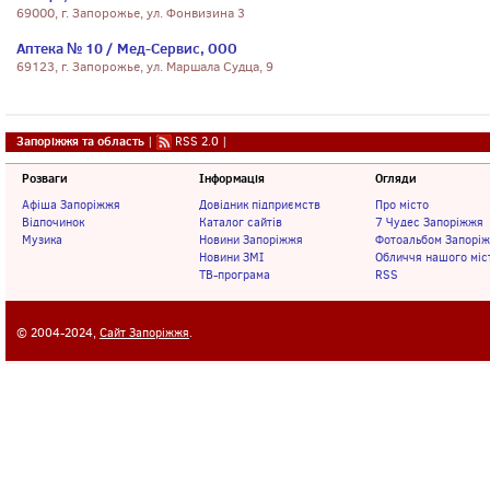
69000, г. Запорожье, ул. Фонвизина 3
Аптека № 10 / Мед-Сервис, ООО
69123, г. Запорожье, ул. Маршала Судца, 9
Запоріжжя та область
|
RSS 2.0
|
Розваги
Інформація
Огляди
Афіша Запоріжжя
Довідник підприємств
Про місто
Відпочинок
Каталог сайтів
7 Чудес Запоріжжя
Музика
Новини Запоріжжя
Фотоальбом Запорі
Новини ЗМІ
Обличчя нашого міс
ТВ-програма
RSS
© 2004-2024,
Сайт Запоріжжя
.