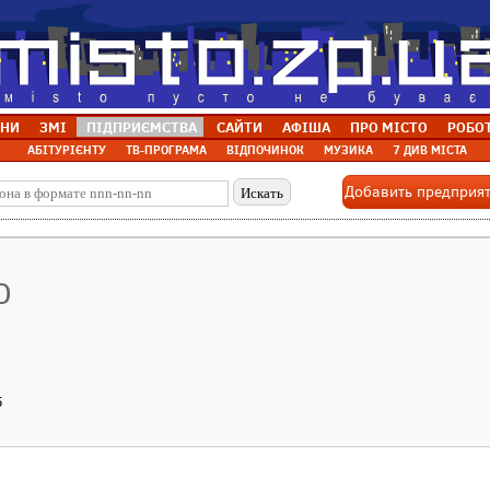
НИ
ЗМІ
ПІДПРИЄМСТВА
САЙТИ
АФІША
ПРО МІСТО
РОБО
АБІТУРІЄНТУ
ТВ-ПРОГРАМА
ВІДПОЧИНОК
МУЗИКА
7 ДИВ МІСТА
Добавить предприя
О
5