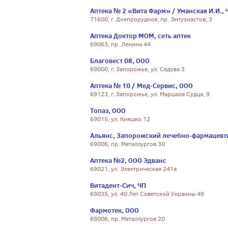
Аптека № 2 «Вита Фарм» / Уманская И.И., 
71600, г. Днепрорудное, пр. Энтузиастов, 3
Аптека Доктор МОМ, сеть аптек
69063, пр. Ленина 44
Благовест 08, ООО
69000, г. Запорожье, ул. Седова 3
Аптека № 10 / Мед-Сервис, ООО
69123, г. Запорожье, ул. Маршала Судца, 9
Топаз, ООО
69015, ул. Кияшко 12
Альянс, Запорожский лечебно-фармацевт
69006, пр. Металлургов 30
Аптека №2, ООО Эдванс
69021, ул. Электрическая 241а
Витадент-Сич, ЧП
69035, ул. 40 Лет Советской Украины 49
Фармотек, ООО
69006, пр. Металлургов 20