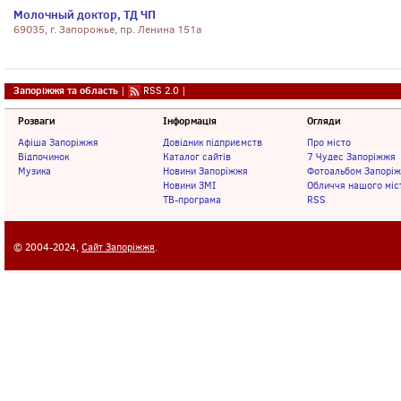
Молочный доктор, ТД ЧП
69035, г. Запорожье, пр. Ленина 151а
Запоріжжя та область
|
RSS 2.0
|
Розваги
Інформація
Огляди
Афіша Запоріжжя
Довідник підприємств
Про місто
Відпочинок
Каталог сайтів
7 Чудес Запоріжжя
Музика
Новини Запоріжжя
Фотоальбом Запорі
Новини ЗМІ
Обличчя нашого міс
ТВ-програма
RSS
© 2004-2024,
Сайт Запоріжжя
.