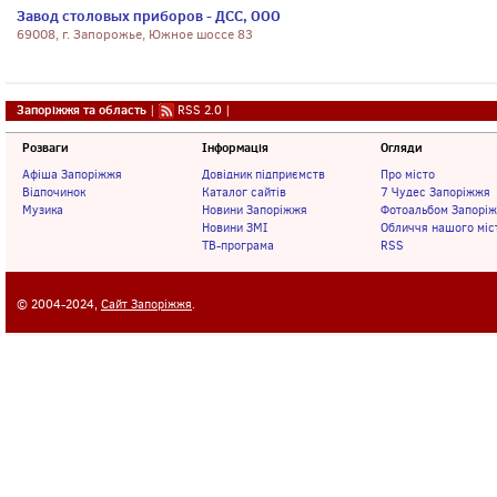
Завод столовых приборов - ДСС, ООО
69008, г. Запорожье, Южное шоссе 83
Запоріжжя та область
|
RSS 2.0
|
Розваги
Інформація
Огляди
Афіша Запоріжжя
Довідник підприємств
Про місто
Відпочинок
Каталог сайтів
7 Чудес Запоріжжя
Музика
Новини Запоріжжя
Фотоальбом Запорі
Новини ЗМІ
Обличчя нашого міс
ТВ-програма
RSS
© 2004-2024,
Сайт Запоріжжя
.