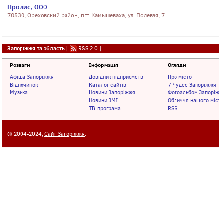
Пролис, ООО
70530, Ореховский район, пгт. Камышеваха, ул. Полевая, 7
Запоріжжя та область
|
RSS 2.0
|
Розваги
Інформація
Огляди
Афіша Запоріжжя
Довідник підприємств
Про місто
Відпочинок
Каталог сайтів
7 Чудес Запоріжжя
Музика
Новини Запоріжжя
Фотоальбом Запорі
Новини ЗМІ
Обличчя нашого міс
ТВ-програма
RSS
© 2004-2024,
Сайт Запоріжжя
.