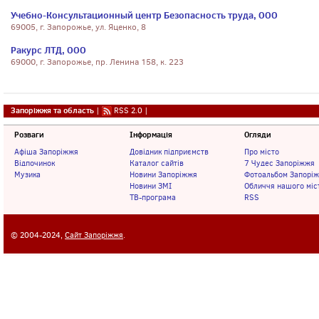
Учебно-Консультационный центр Безопасность труда, ООО
69005, г. Запорожье, ул. Яценко, 8
Ракурс ЛТД, ООО
69000, г. Запорожье, пр. Ленина 158, к. 223
Запоріжжя та область
|
RSS 2.0
|
Розваги
Інформація
Огляди
Афіша Запоріжжя
Довідник підприємств
Про місто
Відпочинок
Каталог сайтів
7 Чудес Запоріжжя
Музика
Новини Запоріжжя
Фотоальбом Запорі
Новини ЗМІ
Обличчя нашого міс
ТВ-програма
RSS
© 2004-2024,
Сайт Запоріжжя
.