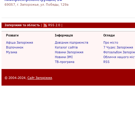
69057, г. Запорожье, ул. Победы, 129а
Запоріжжя та область
|
RSS 2.0
|
Розваги
Інформація
Огляди
Афіша Запоріжжя
Довідник підприємств
Про місто
Відпочинок
Каталог сайтів
7 Чудес Запоріжжя
Музика
Новини Запоріжжя
Фотоальбом Запорі
Новини ЗМІ
Обличчя нашого міс
ТВ-програма
RSS
© 2004-2024,
Сайт Запоріжжя
.