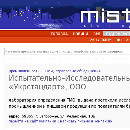
ГОЛОВНА
НОВИНИ
ЗМІ
ПІДПРИЄМС
АБІТУРІЄНТУ
ТВ-ПРОГ
Промышленность
→
НИИ, отраслевые объединения
Испытательно-Исследовательн
«Укрстандарт», ООО
лаборатория определения ГМО, выдача протокола иссл
промышленной и пищевой продукции по показателям б
адрес
: 69065, г. Запорожье, ул. Рельефная, 10Б
перейти на сайт компании
|
написать письмо в компанию