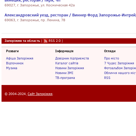
Венеция, ресторан / Гиря, ЧП
69027, г. Запорожье, ул. Космическая 42а
Александровский уезд, ресторан / Виннер Форд Запорожье-Интрей
69063, г. Запорожье, пр. Ленина, 78
Запоріжжя та область
|
RSS 2.0
|
Розваги
Інформація
Огляди
Афіша Запоріжжя
Довідник підприємств
Про місто
Відпочинок
Каталог сайтів
7 Чудес Запоріжжя
Музика
Новини Запоріжжя
Фотоальбом Запорі
Новини ЗМІ
Обличчя нашого міс
ТВ-програма
RSS
© 2004-2024,
Сайт Запоріжжя
.