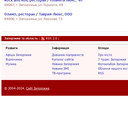
Rock and Roll, ресторан / Планета Люкс, ЧП
69063, г. Запорожье, ул. Горького, 69
Олимп, ресторан / Таврия-Люкс, ООО
69006, г. Запорожье, ул. Леонова, 15
Запоріжжя та область
|
RSS 2.0
|
Розваги
Інформація
Огляди
Афіша Запоріжжя
Довідник підприємств
Про місто
Відпочинок
Каталог сайтів
7 Чудес Запоріжжя
Музика
Новини Запоріжжя
Фотоальбом Запорі
Новини ЗМІ
Обличчя нашого міс
ТВ-програма
RSS
© 2004-2024,
Сайт Запоріжжя
.