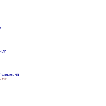
О
 ФЛП
Полиглот, ЧП
, 309