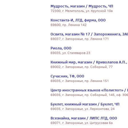
Мудрость, магазин / Мудрость, ЧП
72300, г. Мелитополь, ул. Крупской 10а
Константа-И, ЛТД, фирма, ООО
69600, пр. Ленина 142
Освита, магазин № 17 / Запорожкнига, ЗА
69037, г. Запорожье, пр. Ленина 171
Риола, ООО
69035, ул. Сталеваров 23
Книжный мир, магазин / Криволапов А.П.,
69002, г. Запорожье, пр. Соборный, 77
Сучасник, ТФ, ООО
69035, г. Запорожье, пр. Ленина 151
Центр иностранных языков «Полиглот» / 
69035, г. Запорожье, пр. Соборный, 145, оф. 306
Буклет, книжный магазин / Буклет, ЧП
69035, г. Запорожье, ул. Лермонтова, 24
Всезнайка, магазин / ЛИПС ЛТД, ООО
69071, г. Запорожье, ул. Цитрусовая 6а