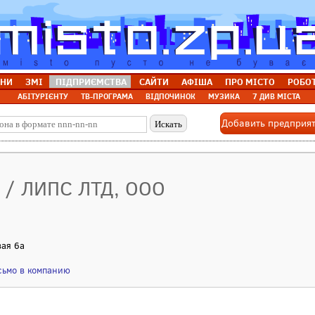
НИ
ЗМІ
ПІДПРИЄМСТВА
САЙТИ
АФІША
ПРО МІСТО
РОБО
АБІТУРІЄНТУ
ТВ-ПРОГРАМА
ВІДПОЧИНОК
МУЗИКА
7 ДИВ МІСТА
Добавить предприя
н / ЛИПС ЛТД, ООО
вая 6а
сьмо в компанию