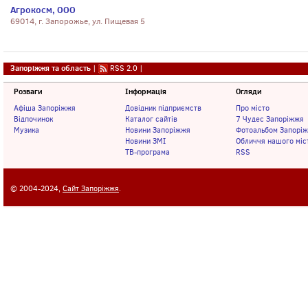
Агрокосм, ООО
69014, г. Запорожье, ул. Пищевая 5
Запоріжжя та область
|
RSS 2.0
|
Розваги
Інформація
Огляди
Афіша Запоріжжя
Довідник підприємств
Про місто
Відпочинок
Каталог сайтів
7 Чудес Запоріжжя
Музика
Новини Запоріжжя
Фотоальбом Запорі
Новини ЗМІ
Обличчя нашого міс
ТВ-програма
RSS
© 2004-2024,
Сайт Запоріжжя
.