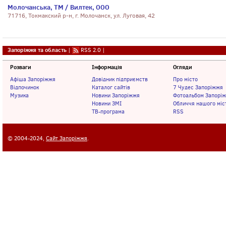
Молочанська, ТМ / Вилтек, ООО
71716, Токмакский р-н, г. Молочанск, ул. Луговая, 42
Запоріжжя та область
|
RSS 2.0
|
Розваги
Інформація
Огляди
Афіша Запоріжжя
Довідник підприємств
Про місто
Відпочинок
Каталог сайтів
7 Чудес Запоріжжя
Музика
Новини Запоріжжя
Фотоальбом Запорі
Новини ЗМІ
Обличчя нашого міс
ТВ-програма
RSS
© 2004-2024,
Сайт Запоріжжя
.