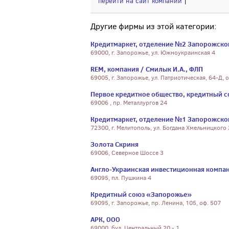
перейти на сайт компании
|
Другие фирмы из этой категории:
Кредитмаркет, отделение №2 Запорожско
69000, г. Запорожье, ул. Южноукраинская 4
REM, компания / Смилык И.А., ФЛП
69005, г. Запорожье, ул. Патриотическая, 64-Д, о
Первое кредитное общество, кредитный 
69006 , пр. Металлургов 24
Кредитмаркет, отделение №1 Запорожско
72300, г. Мелитополь, ул. Богдана Хмельницкого
Золота Скриня
69006, Северное Шоссе 3
Англо-Украинская инвестиционная компан
69095, пл. Пушкина 4
Кредитный союз «Запорожье»
69095, г. Запорожье, пр. Ленина, 105, оф. 507
АРК, ООО
69000, бул. Центральный 20 - 1