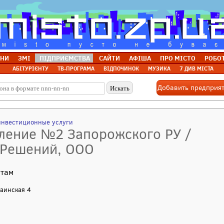
НИ
ЗМІ
ПІДПРИЄМСТВА
САЙТИ
АФІША
ПРО МІСТО
РОБО
АБІТУРІЄНТУ
ТВ-ПРОГРАМА
ВІДПОЧИНОК
МУЗИКА
7 ДИВ МІСТА
Добавить предприя
инвестиционные услуги
еление №2 Запорожского РУ /
 Решений, ООО
итам
раинская 4