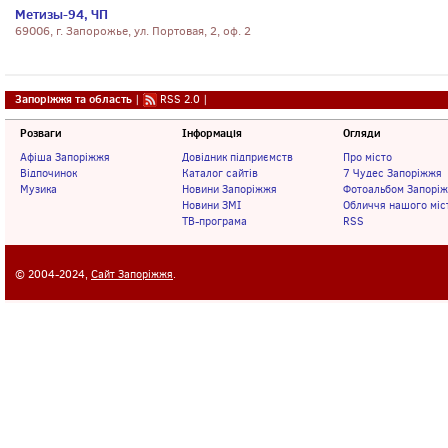
Метизы-94, ЧП
69006, г. Запорожье, ул. Портовая, 2, оф. 2
Запоріжжя та область
|
RSS 2.0
|
Розваги
Інформація
Огляди
Афіша Запоріжжя
Довідник підприємств
Про місто
Відпочинок
Каталог сайтів
7 Чудес Запоріжжя
Музика
Новини Запоріжжя
Фотоальбом Запорі
Новини ЗМІ
Обличчя нашого міс
ТВ-програма
RSS
© 2004-2024,
Сайт Запоріжжя
.