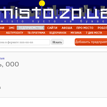
НИ
ЗМІ
ПІДПРИЄМСТВА
САЙТИ
АФІША
ПРО МІСТО
РОБО
АБІТУРІЄНТУ
ТВ-ПРОГРАМА
ВІДПОЧИНОК
МУЗИКА
7 ДИВ МІСТА
Добавить предприя
лия
ь, ООО
8