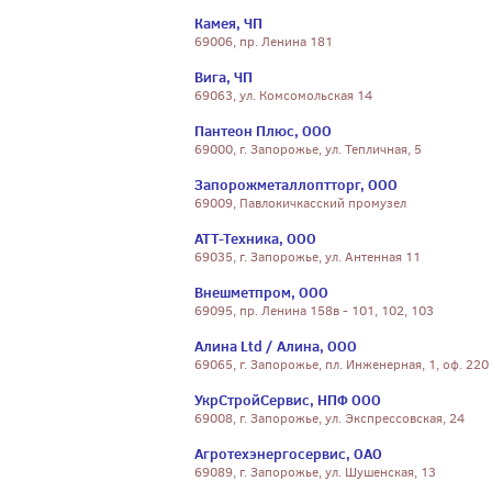
Камея, ЧП
69006, пр. Ленина 181
Вига, ЧП
69063, ул. Комсомольская 14
Пантеон Плюс, ООО
69000, г. Запорожье, ул. Тепличная, 5
Запорожметаллоптторг, ООО
69009, Павлокичкасский промузел
АТТ-Техника, ООО
69035, г. Запорожье, ул. Антенная 11
Внешметпром, ООО
69095, пр. Ленина 158в - 101, 102, 103
Алина Ltd / Алина, ООО
69065, г. Запорожье, пл. Инженерная, 1, оф. 220
УкрСтройСервис, НПФ ООО
69008, г. Запорожье, ул. Экспрессовская, 24
Агротехэнергосервис, ОАО
69089, г. Запорожье, ул. Шушенская, 13