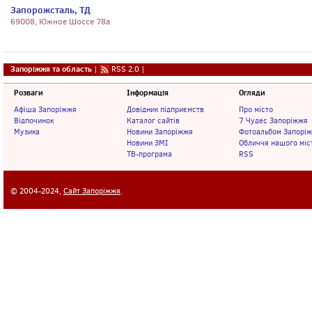
Запорожсталь, ТД
69008, Южное Шоссе 78а
Запоріжжя та область
|
RSS 2.0
|
Розваги
Інформація
Огляди
Афіша Запоріжжя
Довідник підприємств
Про місто
Відпочинок
Каталог сайтів
7 Чудес Запоріжжя
Музика
Новини Запоріжжя
Фотоальбом Запорі
Новини ЗМІ
Обличчя нашого міс
ТВ-програма
RSS
© 2004-2024,
Сайт Запоріжжя
.