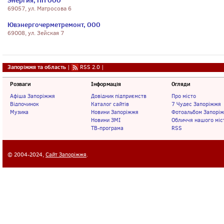
Энергия, ПП ООО
69057, ул. Матросова 6
Ювэнергочерметремонт, ООО
69008, ул. Зейская 7
Запоріжжя та область
|
RSS 2.0
|
Розваги
Інформація
Огляди
Афіша Запоріжжя
Довідник підприємств
Про місто
Відпочинок
Каталог сайтів
7 Чудес Запоріжжя
Музика
Новини Запоріжжя
Фотоальбом Запорі
Новини ЗМІ
Обличчя нашого міс
ТВ-програма
RSS
© 2004-2024,
Сайт Запоріжжя
.