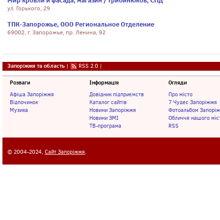
Мир кровли и фасада, магазин / Грибинюков, СПД
ул. Горького, 29
ТПК-Запорожье, ООО Региональное Отделение
69002, г. Запорожье, пр. Ленина, 92
Запоріжжя та область
|
RSS 2.0
|
Розваги
Інформація
Огляди
Афіша Запоріжжя
Довідник підприємств
Про місто
Відпочинок
Каталог сайтів
7 Чудес Запоріжжя
Музика
Новини Запоріжжя
Фотоальбом Запорі
Новини ЗМІ
Обличчя нашого міс
ТВ-програма
RSS
© 2004-2024,
Сайт Запоріжжя
.