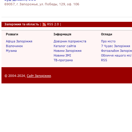
69057, г. Запорожье, ул. Победы, 129, оф. 106
Запоріжжя та область
|
RSS 2.0
|
Розваги
Інформація
Огляди
Афіша Запоріжжя
Довідник підприємств
Про місто
Відпочинок
Каталог сайтів
7 Чудес Запоріжжя
Музика
Новини Запоріжжя
Фотоальбом Запорі
Новини ЗМІ
Обличчя нашого міс
ТВ-програма
RSS
© 2004-2024,
Сайт Запоріжжя
.