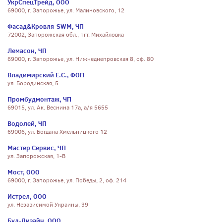
УкрСпецТрейд, ООО
69000, г. Запорожье, ул. Малиновского, 12
Фасад&Кровля-SWM, ЧП
72002, Запорожская обл., пгт. Михайловка
Лемасон, ЧП
69000, г. Запорожье, ул. Нижнеднепровская 8, оф. 80
Владимирский Е.С., ФОП
ул. Бородинская, 5
Промбудмонтаж, ЧП
69015, ул. Ак. Веснина 17а, а/я 5655
Водолей, ЧП
69006, ул. Богдана Хмельницкого 12
Мастер Сервис, ЧП
ул. Запорожская, 1-В
Мост, ООО
69000, г. Запорожье, ул. Победы, 2, оф. 214
Истрел, ООО
ул. Независимой Украины, 39
Буд-Дизайн, ООО