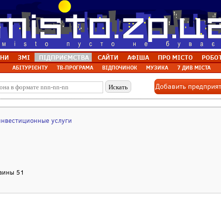
НИ
ЗМІ
ПІДПРИЄМСТВА
САЙТИ
АФІША
ПРО МІСТО
РОБО
АБІТУРІЄНТУ
ТВ-ПРОГРАМА
ВІДПОЧИНОК
МУЗИКА
7 ДИВ МІСТА
Добавить предприя
инвестиционные услуги
раины 51