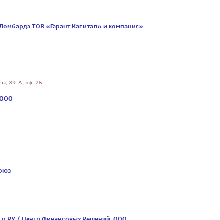
«Ломбарда ТОВ «Гарант Капитал» и компания»
ны, 39-А, оф. 25
 ООО
союз
го РУ / Центр Финансовых Решений, ООО