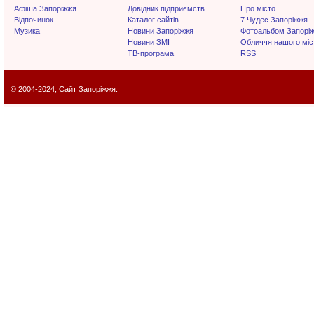
Афіша Запоріжжя
Довідник підприємств
Про місто
Відпочинок
Каталог сайтів
7 Чудес Запоріжжя
Музика
Новини Запоріжжя
Фотоальбом Запорі
Новини ЗМІ
Обличчя нашого міс
ТВ-програма
RSS
© 2004-2024,
Сайт Запоріжжя
.