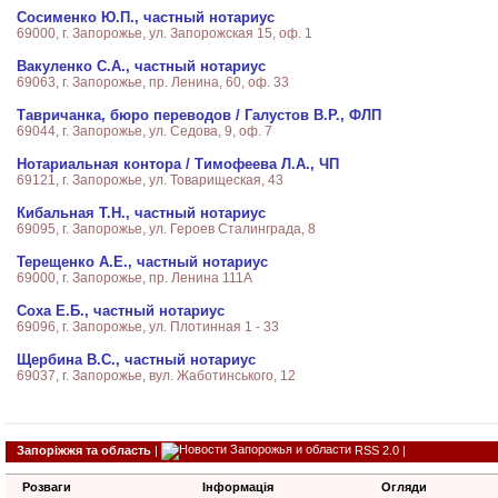
Сосименко Ю.П., частный нотариус
69000, г. Запорожье, ул. Запорожская 15, оф. 1
Вакуленко С.А., частный нотариус
69063, г. Запорожье, пр. Ленина, 60, оф. 33
Тавричанка, бюро переводов / Галустов В.Р., ФЛП
69044, г. Запорожье, ул. Седова, 9, оф. 7
Нотариальная контора / Тимофеева Л.А., ЧП
69121, г. Запорожье, ул. Товарищеская, 43
Кибальная Т.Н., частный нотариус
69095, г. Запорожье, ул. Героев Сталинграда, 8
Терещенко А.Е., частный нотариус
69000, г. Запорожье, пр. Ленина 111А
Соха Е.Б., частный нотариус
69096, г. Запорожье, ул. Плотинная 1 - 33
Щербина В.С., частный нотариус
69037, г. Запорожье, вул. Жаботинського, 12
Запоріжжя та область
|
RSS 2.0
|
Розваги
Інформація
Огляди