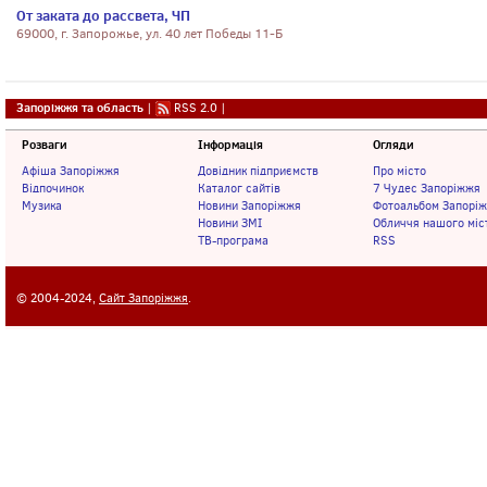
От заката до рассвета, ЧП
69000, г. Запорожье, ул. 40 лет Победы 11-Б
Запоріжжя та область
|
RSS 2.0
|
Розваги
Інформація
Огляди
Афіша Запоріжжя
Довідник підприємств
Про місто
Відпочинок
Каталог сайтів
7 Чудес Запоріжжя
Музика
Новини Запоріжжя
Фотоальбом Запорі
Новини ЗМІ
Обличчя нашого міс
ТВ-програма
RSS
© 2004-2024,
Сайт Запоріжжя
.