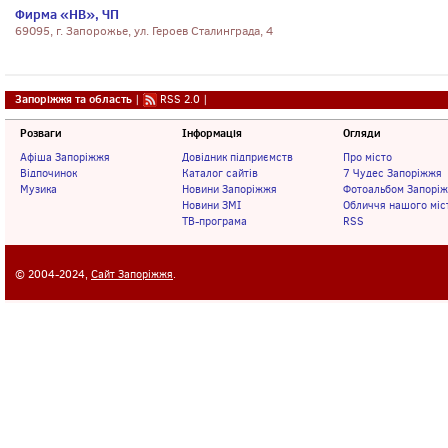
Фирма «НВ», ЧП
69095, г. Запорожье, ул. Героев Сталинграда, 4
Запоріжжя та область
|
RSS 2.0
|
Розваги
Інформація
Огляди
Афіша Запоріжжя
Довідник підприємств
Про місто
Відпочинок
Каталог сайтів
7 Чудес Запоріжжя
Музика
Новини Запоріжжя
Фотоальбом Запорі
Новини ЗМІ
Обличчя нашого міс
ТВ-програма
RSS
© 2004-2024,
Сайт Запоріжжя
.