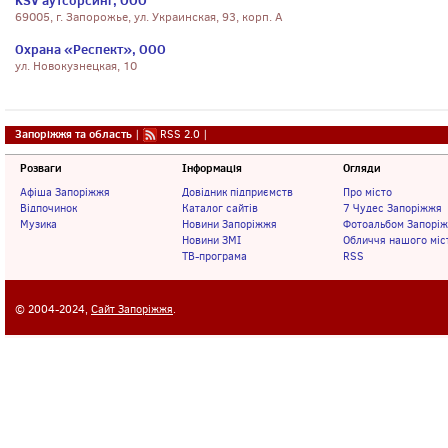
KSV аутсорсинг, ООО
69005, г. Запорожье, ул. Украинская, 93, корп. А
Охрана «Респект», ООО
ул. Новокузнецкая, 10
Запоріжжя та область
|
RSS 2.0
|
Розваги
Інформація
Огляди
Афіша Запоріжжя
Довідник підприємств
Про місто
Відпочинок
Каталог сайтів
7 Чудес Запоріжжя
Музика
Новини Запоріжжя
Фотоальбом Запорі
Новини ЗМІ
Обличчя нашого міс
ТВ-програма
RSS
© 2004-2024,
Сайт Запоріжжя
.