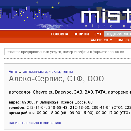
ГОЛОВНА
НОВИНИ
ЗМІ
ПІДПРИЄМС
АБІТУРІЄНТУ
ТВ-ПРОГ
Авто
→
автозапчасти, чехлы, тенты
Алеко-Сервис, СТФ, ООО
автосалон Chevrolet, Daewoo, ЗАЗ, ВАЗ, TATA, авторемо
адрес
: 69008, г. Запорожье, Южное шоссе, 68
телефон
: 212-11-64, 218-58-43, 212-13-60, 289-41-94 (СТО), 22
время работы
: 09:00-18:00 (сб.: 09:00-15:00), 09:00-17:00 (СТО)
написать письмо в компанию