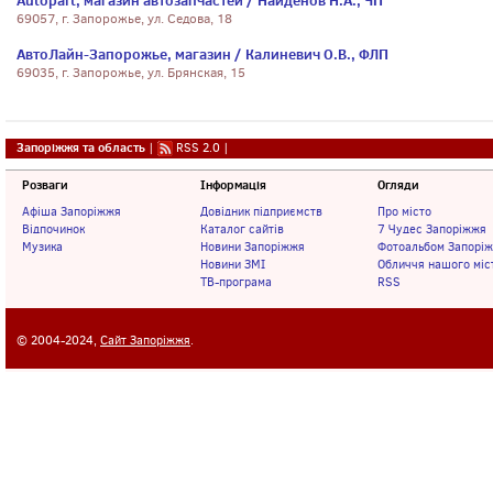
Autopart, магазин автозапчастей / Найденов Н.А., ЧП
69057, г. Запорожье, ул. Седова, 18
АвтоЛайн-Запорожье, магазин / Калиневич О.В., ФЛП
69035, г. Запорожье, ул. Брянская, 15
Запоріжжя та область
|
RSS 2.0
|
Розваги
Інформація
Огляди
Афіша Запоріжжя
Довідник підприємств
Про місто
Відпочинок
Каталог сайтів
7 Чудес Запоріжжя
Музика
Новини Запоріжжя
Фотоальбом Запорі
Новини ЗМІ
Обличчя нашого міс
ТВ-програма
RSS
© 2004-2024,
Сайт Запоріжжя
.