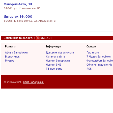
Фаворит-Авто, ЧП
69041, ул. Кремлевская 53
Интертех-99, ООО
69068, г. Запорожье, ул. Уральская, 3
Запоріжжя та область
|
RSS 2.0
|
Розваги
Інформація
Огляди
Афіша Запоріжжя
Довідник підприємств
Про місто
Відпочинок
Каталог сайтів
7 Чудес Запоріжжя
Музика
Новини Запоріжжя
Фотоальбом Запорі
Новини ЗМІ
Обличчя нашого міс
ТВ-програма
RSS
© 2004-2024,
Сайт Запоріжжя
.