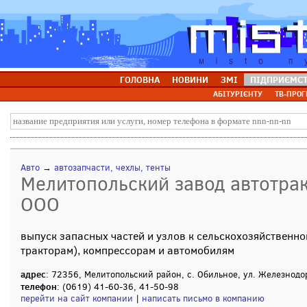
ГОЛОВНА
НОВИНИ
ЗМІ
ПІДПРИЄМС
АБІТУРІЄНТУ
ТВ-ПРОГ
Авто
→
автозапчасти, чехлы, тенты
Мелитопольский завод автотрак
ООО
выпуск запасных частей и узлов к сельскохозяйственно
тракторам), компрессорам и автомобилям
адрес
: 72356, Мелитопольский район, с. Обильное, ул. Железнодо
телефон
: (0619) 41-60-36, 41-50-98
перейти на сайт компании
|
написать письмо в компанию