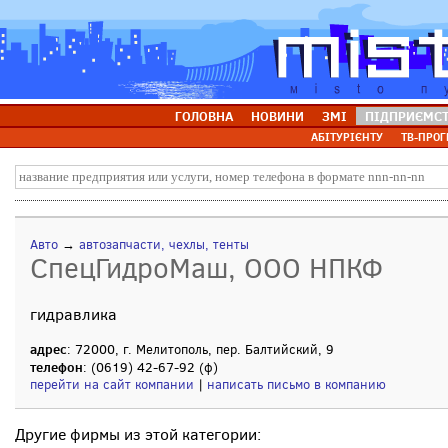
ГОЛОВНА
НОВИНИ
ЗМІ
ПІДПРИЄМС
АБІТУРІЄНТУ
ТВ-ПРОГ
Авто
→
автозапчасти, чехлы, тенты
СпецГидроМаш, ООО НПКФ
гидравлика
адрес
: 72000, г. Мелитополь, пер. Балтийский, 9
телефон
: (0619) 42-67-92 (ф)
перейти на сайт компании
|
написать письмо в компанию
Другие фирмы из этой категории: