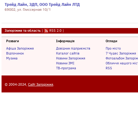
Трейд Лайн, ЗДП, ООО Трейд Лайн ЛТД
69002, ул. Глиссерная 10/1
Запоріжжя та область
|
RSS 2.0
|
Розваги
Інформація
Огляди
Афіша Запоріжжя
Довідник підприємств
Про місто
Відпочинок
Каталог сайтів
7 Чудес Запоріжжя
Музика
Новини Запоріжжя
Фотоальбом Запорі
Новини ЗМІ
Обличчя нашого міс
ТВ-програма
RSS
© 2004-2024,
Сайт Запоріжжя
.