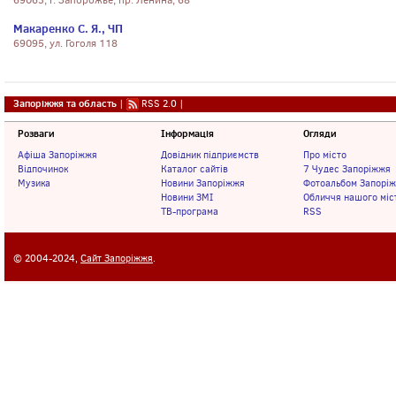
69063, г. Запорожье, пр. Ленина, 68
Макаренко С. Я., ЧП
69095, ул. Гоголя 118
Запоріжжя та область
|
RSS 2.0
|
Розваги
Інформація
Огляди
Афіша Запоріжжя
Довідник підприємств
Про місто
Відпочинок
Каталог сайтів
7 Чудес Запоріжжя
Музика
Новини Запоріжжя
Фотоальбом Запорі
Новини ЗМІ
Обличчя нашого міс
ТВ-програма
RSS
© 2004-2024,
Сайт Запоріжжя
.