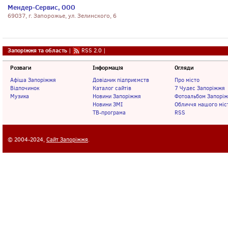
Мендер-Сервис, ООО
69037, г. Запорожье, ул. Зелинского, 6
Запоріжжя та область
|
RSS 2.0
|
Розваги
Інформація
Огляди
Афіша Запоріжжя
Довідник підприємств
Про місто
Відпочинок
Каталог сайтів
7 Чудес Запоріжжя
Музика
Новини Запоріжжя
Фотоальбом Запорі
Новини ЗМІ
Обличчя нашого міс
ТВ-програма
RSS
© 2004-2024,
Сайт Запоріжжя
.