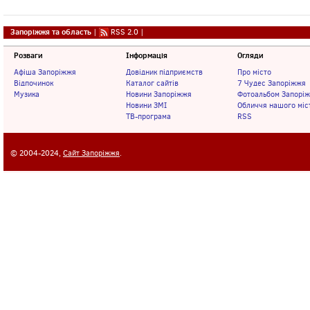
Запоріжжя та область
|
RSS 2.0
|
Розваги
Інформація
Огляди
Афіша Запоріжжя
Довідник підприємств
Про місто
Відпочинок
Каталог сайтів
7 Чудес Запоріжжя
Музика
Новини Запоріжжя
Фотоальбом Запорі
Новини ЗМІ
Обличчя нашого міс
ТВ-програма
RSS
© 2004-2024,
Сайт Запоріжжя
.