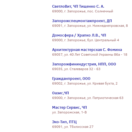
СветлоВит, ЧП Тищенко С. А.
69000, г. Запорожье, пос. Солнечный
Запорожспецмонтажпроект, ДП
69091, г. Запорожье, ул. Нижнеднепровская, 8
Домосфера / Храпко Л.В., ЧП
69000, г. Запорожье, бул. Центральный 4
Архитектурная мастерская С. Фомина
69057, ул. 40 Лет Советской Украины 86а - 18
Запорожфининдустрия, НПП, ООО
69035, ул. Сталеваров 32 - 63
Гражданпроект, ООО
69002, г. Запорожье, ул. Кривая бухта, 2
Оазис,ЧП
69000, г. Запорожье, ул. Патриотическая 63
Мастер Сервис, ЧП
ул. Запорожская, 1-В
Эко-Тип, ПТЦ
69091, ул. Тбилисская 27