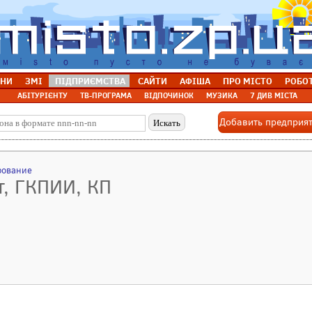
НИ
ЗМІ
ПІДПРИЄМСТВА
САЙТИ
АФІША
ПРО МІСТО
РОБО
АБІТУРІЄНТУ
ТВ-ПРОГРАМА
ВІДПОЧИНОК
МУЗИКА
7 ДИВ МІСТА
Добавить предприя
рование
, ГКПИИ, КП