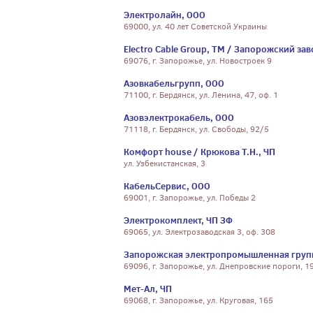
Электролайн, ООО
69000, ул. 40 лет Советской Украины
Electro Cable Group, ТМ / Запорожский за
69076, г. Запорожье, ул. Новостроек 9
Азовкабельгрупп, ООО
71100, г. Бердянск, ул. Ленина, 47, оф. 1
Азовэлектрокабель, ООО
71118, г. Бердянск, ул. Свободы, 92/5
Комфорт house / Крюкова Т.Н., ЧП
ул. Узбекистанская, 3
КабельСервис, ООО
69001, г. Запорожье, ул. Победы 2
Электрокомплект, ЧП ЗФ
69065, ул. Электрозаводская 3, оф. 308
Запорожская электропромышленная груп
69096, г. Запорожье, ул. Днепровские пороги, 1
Мет-Ал, ЧП
69068, г. Запорожье, ул. Круговая, 165