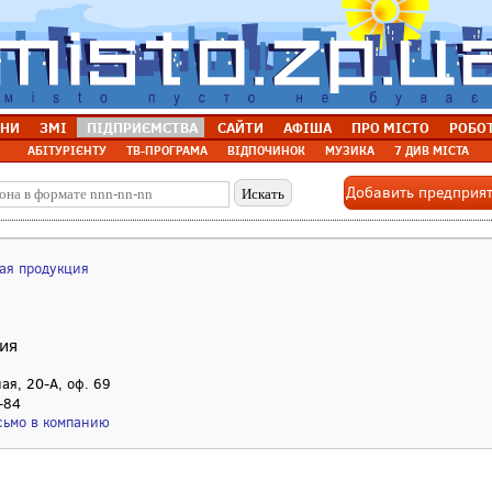
НИ
ЗМІ
ПІДПРИЄМСТВА
САЙТИ
АФІША
ПРО МІСТО
РОБО
АБІТУРІЄНТУ
ТВ-ПРОГРАМА
ВІДПОЧИНОК
МУЗИКА
7 ДИВ МІСТА
Добавить предприя
ая продукция
ия
ная, 20-А, оф. 69
-84
сьмо в компанию