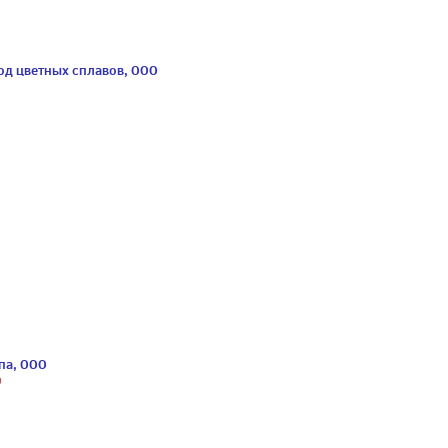
вод цветных сплавов, ООО
па, ООО
9