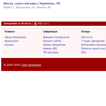
Виола, салон-магазин / Науменко, ЧП
69063, г. Запорожье, пр. Ленина, 43
Запоріжжя та область
|
RSS 2.0
|
Розваги
Інформація
Огляди
Афіша Запоріжжя
Довідник підприємств
Про місто
Відпочинок
Каталог сайтів
7 Чудес Запоріжжя
Музика
Новини Запоріжжя
Фотоальбом Запорі
Новини ЗМІ
Обличчя нашого міс
ТВ-програма
RSS
© 2004-2024,
Сайт Запоріжжя
.