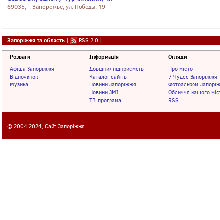
69035, г. Запорожье, ул. Победы, 19
Запоріжжя та область
|
RSS 2.0
|
Розваги
Інформація
Огляди
Афіша Запоріжжя
Довідник підприємств
Про місто
Відпочинок
Каталог сайтів
7 Чудес Запоріжжя
Музика
Новини Запоріжжя
Фотоальбом Запорі
Новини ЗМІ
Обличчя нашого міс
ТВ-програма
RSS
© 2004-2024,
Сайт Запоріжжя
.