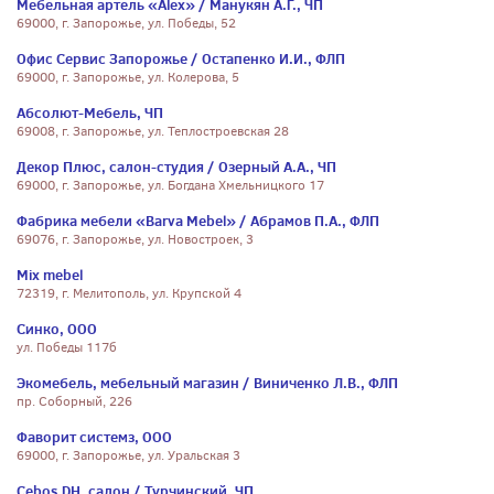
Мебельная артель «Alex» / Манукян А.Г., ЧП
69000, г. Запорожье, ул. Победы, 52
Офис Сервис Запорожье / Остапенко И.И., ФЛП
69000, г. Запорожье, ул. Колерова, 5
Абсолют-Мебель, ЧП
69008, г. Запорожье, ул. Теплостроевская 28
Декор Плюс, салон-студия / Озерный А.А., ЧП
69000, г. Запорожье, ул. Богдана Хмельницкого 17
Фабрика мебели «Barva Mebel» / Абрамов П.А., ФЛП
69076, г. Запорожье, ул. Новостроек, 3
Mix mebel
72319, г. Мелитополь, ул. Крупской 4
Синко, ООО
ул. Победы 117б
Экомебель, мебельный магазин / Виниченко Л.В., ФЛП
пр. Соборный, 226
Фаворит системз, ООО
69000, г. Запорожье, ул. Уральская 3
Сebos DH, салон / Турчинский, ЧП