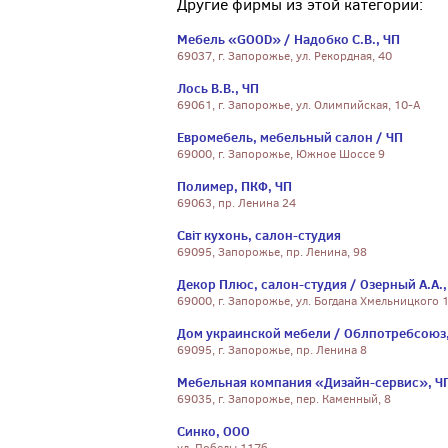
Другие фирмы из этой категории:
Мебель «GOOD» / Надобко С.В., ЧП
69037, г. Запорожье, ул. Рекордная, 40
Лось В.В., ЧП
69061, г. Запорожье, ул. Олимпийская, 10-А
Евромебель, мебельный салон / ЧП
69000, г. Запорожье, Южное Шоссе 9
Полимер, ПКФ, ЧП
69063, пр. Ленина 24
Світ кухонь, салон-студия
69095, Запорожье, пр. Ленина, 98
Декор Плюс, салон-студия / Озерный А.А.,
69000, г. Запорожье, ул. Богдана Хмельницкого 
Дом украинской мебели / Облпотребсоюз
69095, г. Запорожье, пр. Ленина 8
Мебельная компания «Дизайн-сервис», Ч
69035, г. Запорожье, пер. Каменный, 8
Синко, ООО