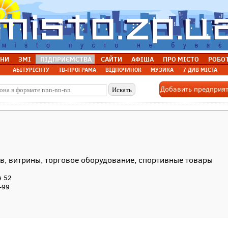
НИ
ЗМІ
ПІДПРИЄМСТВА
САЙТИ
АФІША
ПРО МІСТО
РОБО
АБІТУРІЄНТУ
ТВ-ПРОГРАМА
ВІДПОЧИНОК
МУЗИКА
7 ДИВ МІСТА
Добавить предприя
ов, витрины, торговое оборудование, спортивные товары
я 52
-99